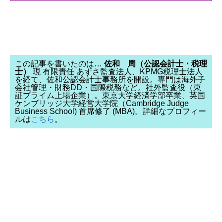
この記事を書いたのは…
佐和 周（公認会計士・税理
士）
現 有限責任 あずさ監査法人、KPMG税理士法人
を経て、佐和公認会計士事務所を開設。専門は海外子
会社管理・財務DD・国際税務など。社外監査役（東
証プライム上場企業）。東京大学経済学部卒業、英国
ケンブリッジ大学経営大学院（Cambridge Judge
Business School) 首席修了 (MBA)。詳細なプロフィー
ルは
こちら
。