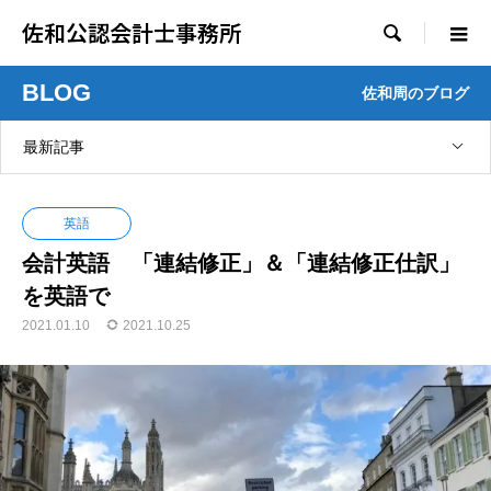
佐和公認会計士事務所

BLOG
佐和周のブログ
最新記事
英語
会計英語 「連結修正」＆「連結修正仕訳」
を英語で
2021.01.10
2021.10.25