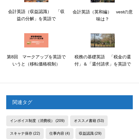
会計英語（収益認識） 「収
会計英語（英和編） vestの意
益の分解」を英語で
味は？
第8回 マークアップを英語で
税務の基礎英語 「税金の還
いうと（移転価格税制）
付」＆「還付請求」を英語で
関連タグ
インボイス制度（消費税）
(209)
オススメ書籍
(53)
スキャナ保存
(22)
仕事内容
(4)
収益認識
(29)