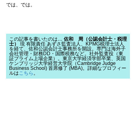
では、では。
この記事を書いたのは…
佐和 周（公認会計士・税理
士）
現 有限責任 あずさ監査法人、KPMG税理士法人
を経て、佐和公認会計士事務所を開設。専門は海外子
会社管理・財務DD・国際税務など。社外監査役（東
証プライム上場企業）。東京大学経済学部卒業、英国
ケンブリッジ大学経営大学院（Cambridge Judge
Business School) 首席修了 (MBA)。詳細なプロフィー
ルは
こちら
。