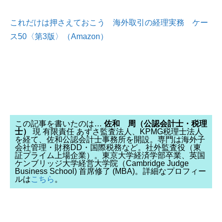
これだけは押さえておこう 海外取引の経理実務 ケー
ス50〈第3版〉（Amazon）
この記事を書いたのは…
佐和 周（公認会計士・税理
士）
現 有限責任 あずさ監査法人、KPMG税理士法人
を経て、佐和公認会計士事務所を開設。専門は海外子
会社管理・財務DD・国際税務など。社外監査役（東
証プライム上場企業）。東京大学経済学部卒業、英国
ケンブリッジ大学経営大学院（Cambridge Judge
Business School) 首席修了 (MBA)。詳細なプロフィー
ルは
こちら
。