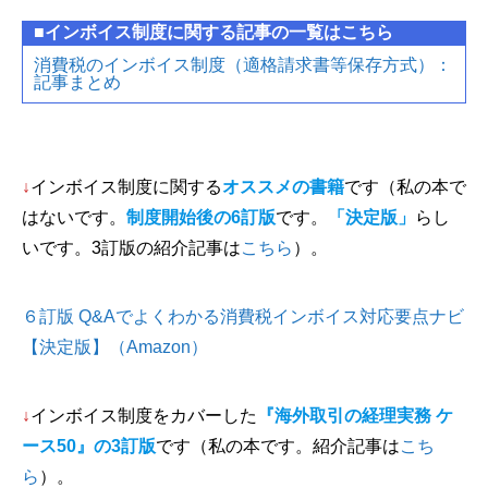
■インボイス制度に関する記事の一覧はこちら
消費税のインボイス制度（適格請求書等保存方式）：
記事まとめ
↓
インボイス制度に関する
オススメの書籍
です（私の本で
はないです。
制度開始後の6訂版
です。
「決定版」
らし
いです。3訂版の紹介記事は
こちら
）。
６訂版 Q&Aでよくわかる消費税インボイス対応要点ナビ
【決定版】（Amazon）
↓
インボイス制度をカバーした
『海外取引の経理実務 ケ
ース50』の3訂版
です（私の本です。紹介記事は
こち
ら
）。