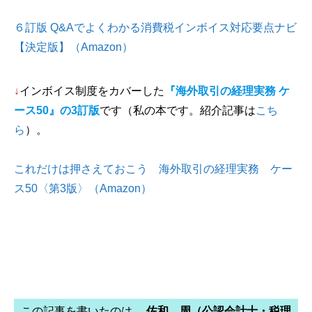
６訂版 Q&Aでよくわかる消費税インボイス対応要点ナビ
【決定版】（Amazon）
↓
インボイス制度をカバーした
『海外取引の経理実務 ケ
ース50』の3訂版
です（私の本です。紹介記事は
こち
ら
）。
これだけは押さえておこう 海外取引の経理実務 ケー
ス50〈第3版〉（Amazon）
この記事を書いたのは…
佐和 周（公認会計士・税理