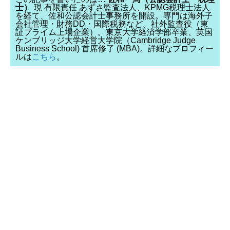
士）
現 有限責任 あずさ監査法人、KPMG税理士法人
を経て、佐和公認会計士事務所を開設。専門は海外子
会社管理・財務DD・国際税務など。社外監査役（東
証プライム上場企業）。東京大学経済学部卒業、英国
ケンブリッジ大学経営大学院（Cambridge Judge
Business School) 首席修了 (MBA)。詳細なプロフィー
ルは
こちら
。