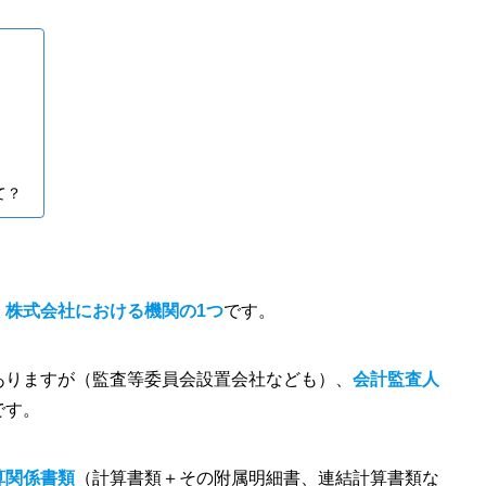
て？
、
株式会社における機関の1つ
です。
ありますが（監査等委員会設置会社なども）、
会計監査人
です。
算関係書類
（計算書類＋その附属明細書、連結計算書類な