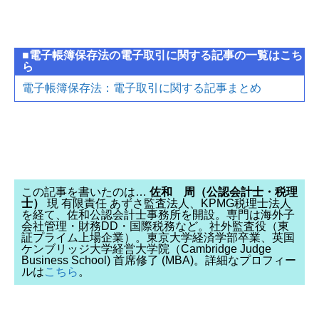
■電子帳簿保存法の電子取引に関する記事の一覧はこち
ら
電子帳簿保存法：電子取引に関する記事まとめ
この記事を書いたのは…
佐和 周（公認会計士・税理
士）
現 有限責任 あずさ監査法人、KPMG税理士法人
を経て、佐和公認会計士事務所を開設。専門は海外子
会社管理・財務DD・国際税務など。社外監査役（東
証プライム上場企業）。東京大学経済学部卒業、英国
ケンブリッジ大学経営大学院（Cambridge Judge
Business School) 首席修了 (MBA)。詳細なプロフィー
ルは
こちら
。