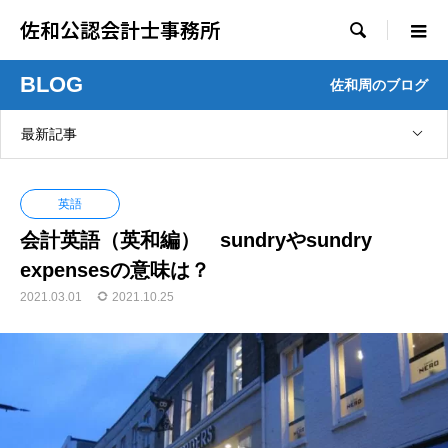
佐和公認会計士事務所

BLOG
佐和周のブログ
最新記事
英語
会計英語（英和編） sundryやsundry
expensesの意味は？
2021.03.01
2021.10.25