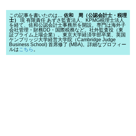
この記事を書いたのは…
佐和 周（公認会計士・税理
士）
現 有限責任 あずさ監査法人、KPMG税理士法人
を経て、佐和公認会計士事務所を開設。専門は海外子
会社管理・財務DD・国際税務など。社外監査役（東
証プライム上場企業）。東京大学経済学部卒業、英国
ケンブリッジ大学経営大学院（Cambridge Judge
Business School) 首席修了 (MBA)。詳細なプロフィー
ルは
こちら
。