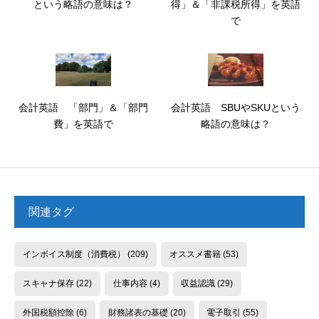
という略語の意味は？
得」＆「非課税所得」を英語
で
会計英語 「部門」＆「部門
会計英語 SBUやSKUという
費」を英語で
略語の意味は？
関連タグ
インボイス制度（消費税）
(209)
オススメ書籍
(53)
スキャナ保存
(22)
仕事内容
(4)
収益認識
(29)
外国税額控除
(6)
財務諸表の基礎
(20)
電子取引
(55)