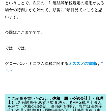
ということで、次回の「1. 連結等納税規定の適用がある
場合の特例」から始めて、順番に9項目見ていこうと思
います。
今回はここまでです。
では、では。
グローバル・ミニマム課税に関する
オススメの書籍
は
こ
ちら
この記事を書いたのは…
佐和 周（公認会計士・税理
士）
現 有限責任 あずさ監査法人、KPMG税理士法人
を経て、佐和公認会計士事務所を開設。専門は海外子
会社管理・財務DD・国際税務など。社外監査役（東