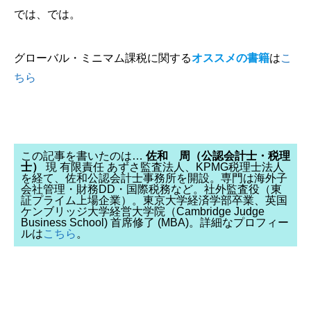
では、では。
グローバル・ミニマム課税に関する
オススメの書籍
は
こ
ちら
この記事を書いたのは…
佐和 周（公認会計士・税理
士）
現 有限責任 あずさ監査法人、KPMG税理士法人
を経て、佐和公認会計士事務所を開設。専門は海外子
会社管理・財務DD・国際税務など。社外監査役（東
証プライム上場企業）。東京大学経済学部卒業、英国
ケンブリッジ大学経営大学院（Cambridge Judge
Business School) 首席修了 (MBA)。詳細なプロフィー
ルは
こちら
。