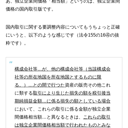
あ、独立企業間価格「相当額」というのは、独立企業間
価格の国内取引版です。
国内取引に関する要調整内容についてもうちょっと正確
にいうと、以下のような感じです（法令155の16④の抜
粋です）。
構成会社等…が、他の構成会社等（当該構成会
社等の所在地国を所在地国とするものに限
る。）…との間で行つた
資産の販売その他これ
に類する
取引により生じた損失の額を税引後当
期純損益金額…に係る損失の額としている場合
において、これらの取引に係る金額が独立企業
間価格相当額…と異なるときは、
これらの取引
は独立企業間価格相当額で行われたものとみな