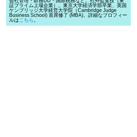
会社管理・財務DD・国際税務など。社外監査役（東
証プライム上場企業）。東京大学経済学部卒業、英国
ケンブリッジ大学経営大学院（Cambridge Judge
Business School) 首席修了 (MBA)。詳細なプロフィー
ルは
こちら
。