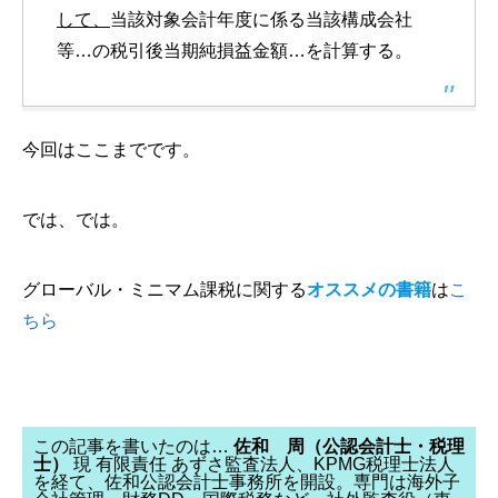
して、
当該対象会計年度に係る当該構成会社
等…の税引後当期純損益金額…を計算する。
今回はここまでです。
では、では。
グローバル・ミニマム課税に関する
オススメの書籍
は
こ
ちら
この記事を書いたのは…
佐和 周（公認会計士・税理
士）
現 有限責任 あずさ監査法人、KPMG税理士法人
を経て、佐和公認会計士事務所を開設。専門は海外子