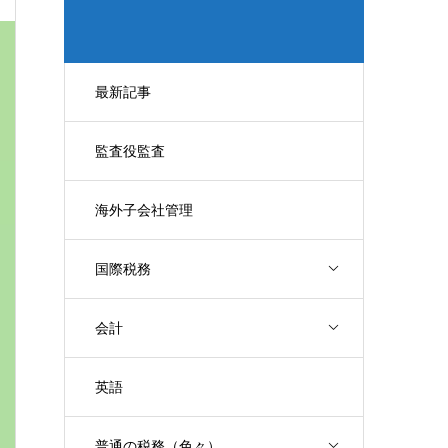
最新記事
監査役監査
海外子会社管理
国際税務
会計
英語
普通の税務（色々）