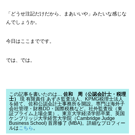
「どうせ注記だけだから、まあいいや」みたいな感じな
んでしょうか。
今日はここまでです。
では、では。
この記事を書いたのは…
佐和 周（公認会計士・税理
士）
現 有限責任 あずさ監査法人、KPMG税理士法人
を経て、佐和公認会計士事務所を開設。専門は海外子
会社管理・財務DD・国際税務など。社外監査役（東
証プライム上場企業）。東京大学経済学部卒業、英国
ケンブリッジ大学経営大学院（Cambridge Judge
Business School) 首席修了 (MBA)。詳細なプロフィー
ルは
こちら
。