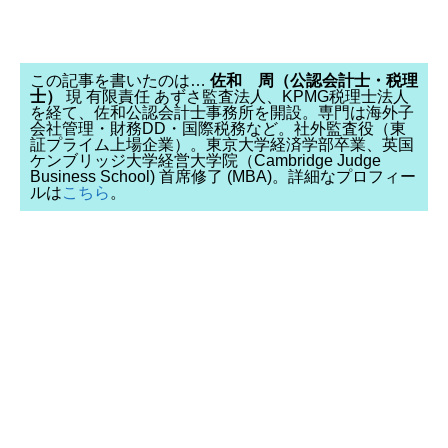
この記事を書いたのは…
佐和 周（公認会計士・税理
士）
現 有限責任 あずさ監査法人、KPMG税理士法人
を経て、佐和公認会計士事務所を開設。専門は海外子
会社管理・財務DD・国際税務など。社外監査役（東
証プライム上場企業）。東京大学経済学部卒業、英国
ケンブリッジ大学経営大学院（Cambridge Judge
Business School) 首席修了 (MBA)。詳細なプロフィー
ルは
こちら
。