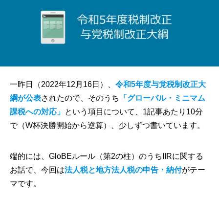
一昨日（2022年12月16日）、
令和5年度与党税制改正大
綱が公表
されたので、そのうち
「グローバル・ミニマム
課税への対応」
という項目について、1記事あたり10分
で（W杯決勝開始から逆算）、少しずつ書いています。
端的には、GloBEルール（第2の柱）のうちIIRに関する
お話で、今回は
法人税と地方法人税の申告・納付
がテー
マです。