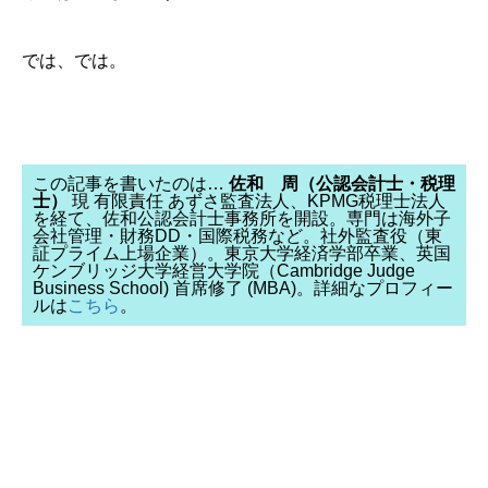
では、では。
この記事を書いたのは…
佐和 周（公認会計士・税理
士）
現 有限責任 あずさ監査法人、KPMG税理士法人
を経て、佐和公認会計士事務所を開設。専門は海外子
会社管理・財務DD・国際税務など。社外監査役（東
証プライム上場企業）。東京大学経済学部卒業、英国
ケンブリッジ大学経営大学院（Cambridge Judge
Business School) 首席修了 (MBA)。詳細なプロフィー
ルは
こちら
。