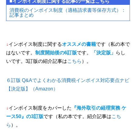
■インボイス制度に関する記事の一覧はこちら
消費税のインボイス制度（適格請求書等保存方式）：
記事まとめ
↓
インボイス制度に関する
オススメの書籍
です（私の本で
はないです。
制度開始後の6訂版
です。
「決定版」
らし
いです。3訂版の紹介記事は
こちら
）。
６訂版 Q&Aでよくわかる消費税インボイス対応要点ナビ
【決定版】（Amazon）
↓
インボイス制度をカバーした
『海外取引の経理実務 ケ
ース50』の3訂版
です（私の本です。紹介記事は
こち
ら
）。