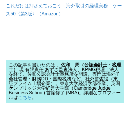
これだけは押さえておこう 海外取引の経理実務 ケー
ス50〈第3版〉（Amazon）
この記事を書いたのは…
佐和 周（公認会計士・税理
士）
現 有限責任 あずさ監査法人、KPMG税理士法人
を経て、佐和公認会計士事務所を開設。専門は海外子
会社管理・財務DD・国際税務など。社外監査役（東
証プライム上場企業）。東京大学経済学部卒業、英国
ケンブリッジ大学経営大学院（Cambridge Judge
Business School) 首席修了 (MBA)。詳細なプロフィー
ルは
こちら
。