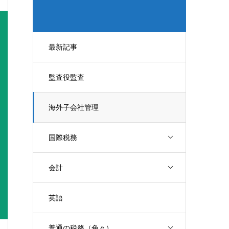
最新記事
監査役監査
海外子会社管理
国際税務
会計
英語
普通の税務（色々）