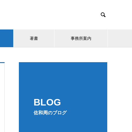

著書
事務所案内
BLOG
佐和周のブログ