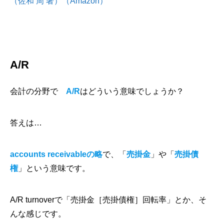
（佐和 周 著）（Amazon）
A/R
会計の分野で
A/R
はどういう意味でしょうか？
答えは…
accounts receivableの略
で、
「
売掛金
」や「
売掛債
権
」
という意味です。
A/R turnoverで「売掛金［売掛債権］回転率」とか、そ
んな感じです。