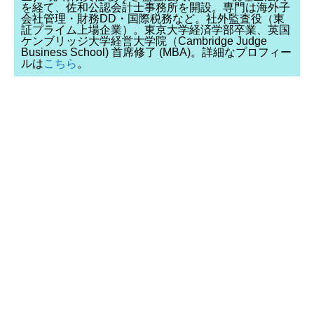
を経て、佐和公認会計士事務所を開設。専門は海外子
会社管理・財務DD・国際税務など。社外監査役（東
証プライム上場企業）。東京大学経済学部卒業、英国
ケンブリッジ大学経営大学院（Cambridge Judge
Business School) 首席修了 (MBA)。詳細なプロフィー
ルは
こちら
。