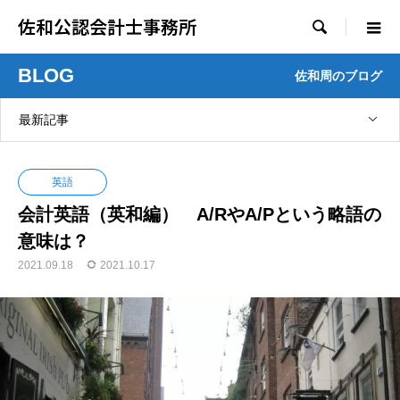
佐和公認会計士事務所

BLOG
佐和周のブログ
最新記事
英語
会計英語（英和編） A/RやA/Pという略語の
意味は？
2021.09.18
2021.10.17