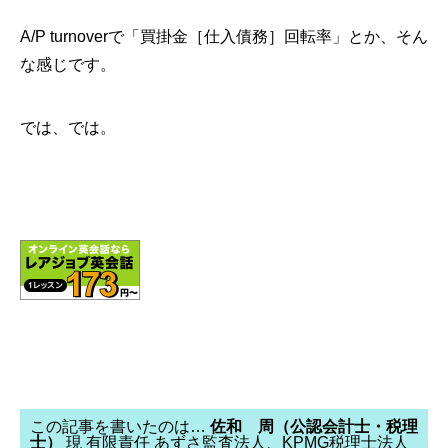
A/P turnoverで「買掛金［仕入債務］回転率」とか、そん
な感じです。
では、では。
この記事を書いたのは…
佐和 周（公認会計士・税理
士）
現 有限責任 あずさ監査法人、KPMG税理士法人