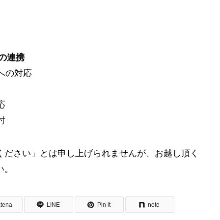
の連携
への対応
応
討
ください」とは申し上げられませんが、お越し頂く
い。
tena
LINE
Pin it
note